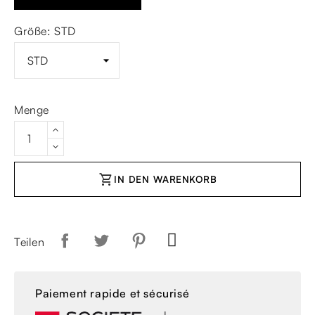
Größe: STD
Menge
shopping_cart
IN DEN WARENKORB
Teilen
Paiement rapide et sécurisé