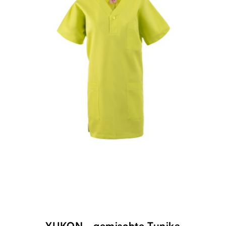
YUKON - gemischte Tunika