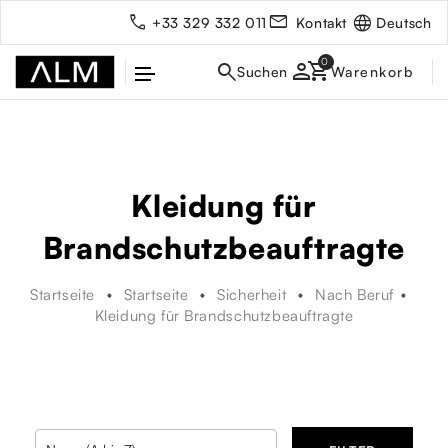
Deutsch
+33 329 332 011
Kontakt
person
Kleidung für
Brandschutzbeauftragte
Startseite
Startseite
Sicherheit
Nach Beruf
Kleidung für Brandschutzbeauftragte
rbe