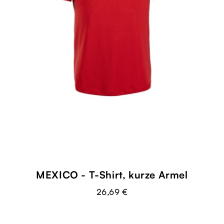
shopping_cart
MEXICO - T-Shirt, kurze Ärmel
26,69 €