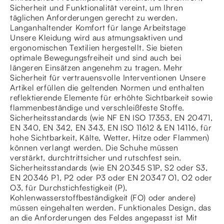
Sicherheit und Funktionalität vereint, um Ihren
täglichen Anforderungen gerecht zu werden.
Langanhaltender Komfort für lange Arbeitstage
Unsere Kleidung wird aus atmungsaktiven und
ergonomischen Textilien hergestellt. Sie bieten
optimale Bewegungsfreiheit und sind auch bei
längeren Einsätzen angenehm zu tragen. Mehr
Sicherheit für vertrauensvolle Interventionen Unsere
Artikel erfüllen die geltenden Normen und enthalten
reflektierende Elemente für erhöhte Sichtbarkeit sowie
flammenbeständige und verschleißfeste Stoffe.
Sicherheitsstandards (wie NF EN ISO 17353, EN 20471,
EN 340, EN 342, EN 343, EN ISO 11612 & EN 14116, für
hohe Sichtbarkeit, Kälte, Wetter, Hitze oder Flammen)
können verlangt werden. Die Schuhe müssen
verstärkt, durchtrittsicher und rutschfest sein.
Sicherheitsstandards (wie EN 20345 S1P, S2 oder S3,
EN 20346 P1, P2 oder P3 oder EN 20347 O1, O2 oder
O3, für Durchstichfestigkeit (P),
Kohlenwasserstoffbeständigkeit (FO) oder andere)
müssen eingehalten werden. Funktionales Design, das
an die Anforderungen des Feldes angepasst ist Mit