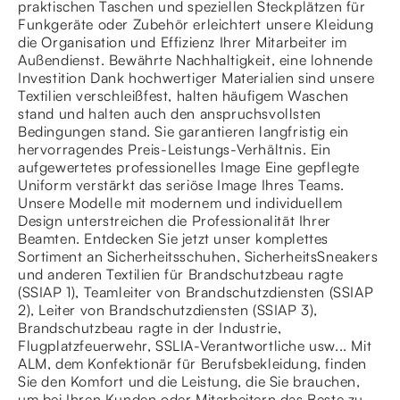
praktischen Taschen und speziellen Steckplätzen für
Funkgeräte oder Zubehör erleichtert unsere Kleidung
die Organisation und Effizienz Ihrer Mitarbeiter im
Außendienst. Bewährte Nachhaltigkeit, eine lohnende
Investition Dank hochwertiger Materialien sind unsere
Textilien verschleißfest, halten häufigem Waschen
stand und halten auch den anspruchsvollsten
Bedingungen stand. Sie garantieren langfristig ein
hervorragendes Preis-Leistungs-Verhältnis. Ein
aufgewertetes professionelles Image Eine gepflegte
Uniform verstärkt das seriöse Image Ihres Teams.
Unsere Modelle mit modernem und individuellem
Design unterstreichen die Professionalität Ihrer
Beamten. Entdecken Sie jetzt unser komplettes
Sortiment an Sicherheitsschuhen, SicherheitsSneakers
und anderen Textilien für Brandschutzbeau ragte
(SSIAP 1), Teamleiter von Brandschutzdiensten (SSIAP
2), Leiter von Brandschutzdiensten (SSIAP 3),
Brandschutzbeau ragte in der Industrie,
Flugplatzfeuerwehr, SSLIA-Verantwortliche usw... Mit
ALM, dem Konfektionär für Berufsbekleidung, finden
Sie den Komfort und die Leistung, die Sie brauchen,
um bei Ihren Kunden oder Mitarbeitern das Beste zu