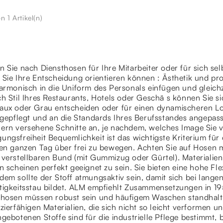
on 1 Artikel(n)
 Sie nach Diensthosen für Ihre Mitarbeiter oder für sich sel
Sie Ihre Entscheidung orientieren können : Ästhetik und pro
armonisch in die Uniform des Personals einfügen und gleichze
h Stil Ihres Restaurants, Hotels oder Geschä s können Sie si
aux oder Grau entscheiden oder für einen dynamischeren Loo
 gepflegt und an die Standards Ihres Berufsstandes angepass
ern versehene Schnitte an, je nachdem, welches Image Sie 
ngsfreiheit Bequemlichkeit ist das wichtigste Kriterium für
den ganzen Tag über frei zu bewegen. Achten Sie auf Hosen 
 verstellbaren Bund (mit Gummizug oder Gürtel). Materialien
n scheinen perfekt geeignet zu sein. Sie bieten eine hohe Fle
em sollte der Stoff atmungsaktiv sein, damit sich bei lang
tigkeitsstau bildet. ALM empfiehlt Zusammensetzungen in 195
thosen müssen robust sein und häufigem Waschen standhalte
zierfähigen Materialien, die sich nicht so leicht verformen 
gebotenen Stoffe sind für die industrielle Pflege bestimmt