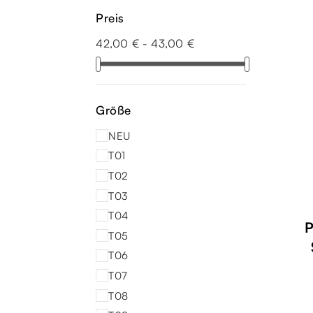
Preis
42,00 € - 43,00 €
Größe
NEU
T01
T02
T03
T04
P
T05
T06
T07
T08