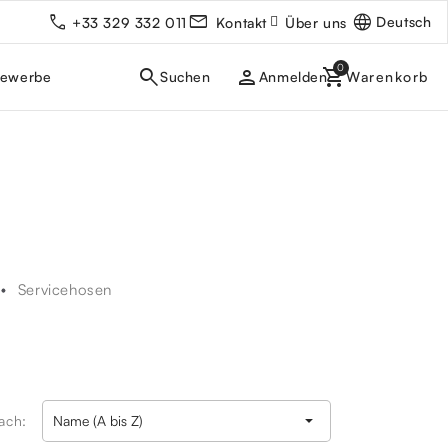
Deutsch
+33 329 332 011
Kontakt
Über uns
person
gewerbe
Anmelden
Servicehosen

nach:
Name (A bis Z)