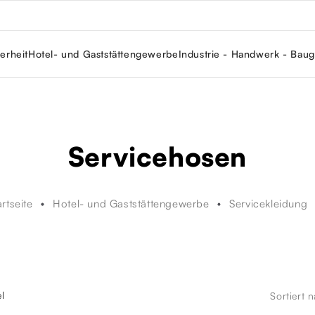
erheit
Hotel- und Gaststättengewerbe
Industrie - Handwerk - Bau
Servicehosen
artseite
Hotel- und Gaststättengewerbe
Servicekleidung
el
Sortiert 