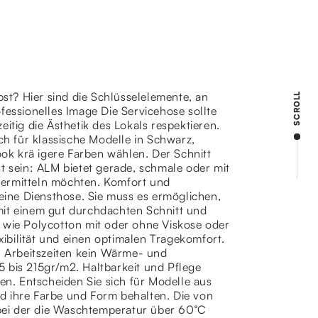
bst? Hier sind die Schlüsselelemente, an
SCROLL
fessionelles Image Die Servicehose sollte
itig die Ästhetik des Lokals respektieren.
ch für klassische Modelle in Schwarz,
k krä igere Farben wählen. Der Schnitt
t sein: ALM bietet gerade, schmale oder mit
vermitteln möchten. Komfort und
 eine Diensthose. Sie muss es ermöglichen,
mit einem gut durchdachten Schnitt und
 wie Polycotton mit oder ohne Viskose oder
xibilität und einen optimalen Tragekomfort.
en Arbeitszeiten kein Wärme- und
 bis 215gr/m2. Haltbarkeit und Pflege
n. Entscheiden Sie sich für Modelle aus
und ihre Farbe und Form behalten. Die von
, bei der die Waschtemperatur über 60°C