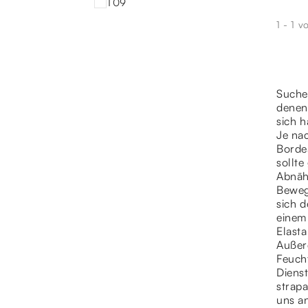
T09
1 - 1 v
Suchen
denen 
sich h
Je nac
Borde
sollte
Abnäh
Bewegu
sich 
einem
Elasta
Außerd
Feuch
Diens
strapa
uns an