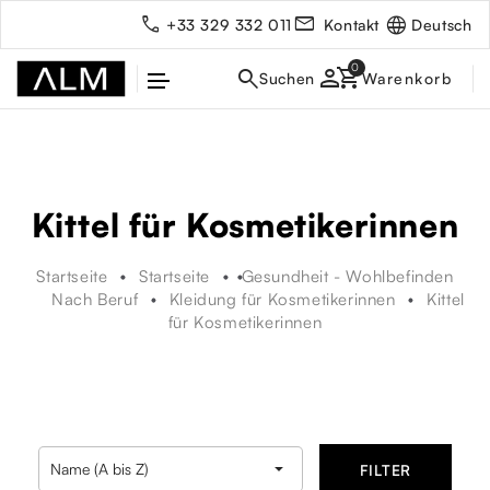
Deutsch
+33 329 332 011
Kontakt
person
Kittel für Kosmetikerinnen
Startseite
Startseite
Gesundheit - Wohlbefinden
Nach Beruf
Kleidung für Kosmetikerinnen
Kittel
für Kosmetikerinnen
rbe

Name (A bis Z)
FILTER