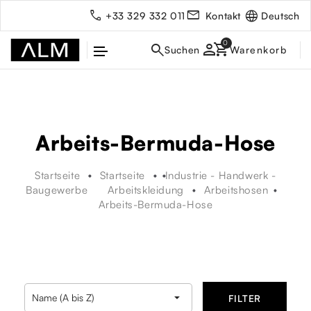
Deutsch
+33 329 332 011
Kontakt
person
Arbeits-Bermuda-Hose
Startseite
Startseite
Industrie - Handwerk -
Baugewerbe
Arbeitskleidung
Arbeitshosen
Arbeits-Bermuda-Hose
rbe

Name (A bis Z)
FILTER