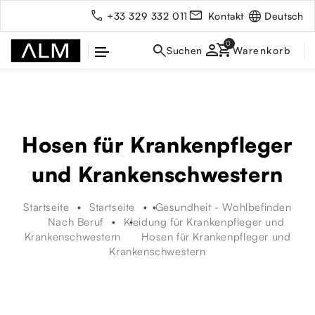
Deutsch
+33 329 332 011
Kontakt
person
Hosen für Krankenpfleger
und Krankenschwestern
Startseite
Startseite
Gesundheit - Wohlbefinden
Nach Beruf
Kleidung für Krankenpfleger und
Krankenschwestern
Hosen für Krankenpfleger und
rbe
Krankenschwestern