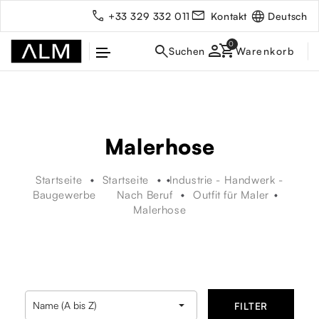
Deutsch
+33 329 332 011
Kontakt
person
Malerhose
Startseite
Startseite
Industrie - Handwerk -
Baugewerbe
Nach Beruf
Outfit für Maler
Malerhose
rbe

Name (A bis Z)
FILTER