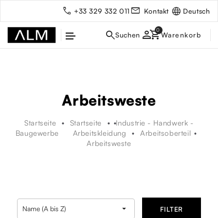
Deutsch
+33 329 332 011
Kontakt
person
Arbeitsweste
Startseite
Startseite
Industrie - Handwerk -
Baugewerbe
Arbeitskleidung
Arbeitsoberteil
Arbeitsweste
rbe

Name (A bis Z)
FILTER