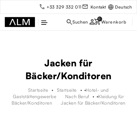
Deutsch
+33 329 332 011
Kontakt
person
Jacken für
Bäcker/Konditoren
Startseite
Startseite
Hotel- und
Gaststättengewerbe
Nach Beruf
Kleidung für
Bäcker/Konditoren
Jacken für Bäcker/Konditoren
rbe