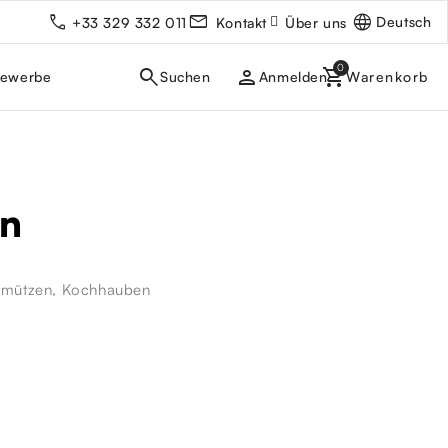
Deutsch
+33 329 332 011
Kontakt
Über uns
person
gewerbe
Anmelden
en
mützen, Kochhauben