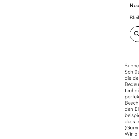
Noc
Ble
sear
Suchen
Schlü
die de
Bedeu
techni
perfe
Besch
den E
beispi
dass 
(Gummi
Wir bi