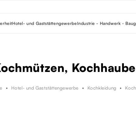
erheit
Hotel- und Gaststättengewerbe
Industrie - Handwerk - Bau
ochmützen, Kochhaub
te
Hotel- und Gaststättengewerbe
Kochkleidung
Koch