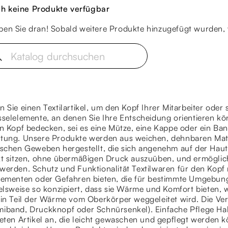
h keine Produkte verfügbar
iben Sie dran! Sobald weitere Produkte hinzugefügt wurden, 
ch
 Sie einen Textilartikel, um den Kopf Ihrer Mitarbeiter oder 
sselelemente, an denen Sie Ihre Entscheidung orientieren kö
n Kopf bedecken, sei es eine Mütze, eine Kappe oder ein Ban
tung. Unsere Produkte werden aus weichen, dehnbaren Mate
schen Geweben hergestellt, die sich angenehm auf der Haut a
kt sitzen, ohne übermäßigen Druck auszuüben, und ermöglic
werden. Schutz und Funktionalität Textilwaren für den Kop
lementen oder Gefahren bieten, die für bestimmte Umgebung
elsweise so konzipiert, dass sie Wärme und Komfort bieten,
ein Teil der Wärme vom Oberkörper weggeleitet wird. Die Ve
band, Druckknopf oder Schnürsenkel). Einfache Pflege Haltb
eten Artikel an, die leicht gewaschen und gepflegt werden k