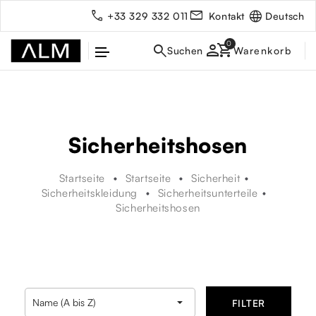
Deutsch
+33 329 332 011
Kontakt
person
Sicherheitshosen
Startseite
Startseite
Sicherheit
Sicherheitskleidung
Sicherheitsunterteile
Sicherheitshosen
rbe

Name (A bis Z)
FILTER