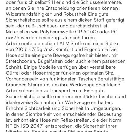
oder für sich selbst? Hier sind die Schlüsselelemente,
an denen Sie Ihre Entscheidung orientieren können :
Widerstandsfähigkeit und Robustheit Eine gute
Sicherheitshose sollte aus einem dicken Stoff gefertigt
sein, der reiß-, scheuer- und durchstichfest ist.
Materialien wie Polybaumwolle CP 60/40 oder PC
65/35 werden bevorzugt. Je nach Ihrem
Arbeitsumfeld empfiehlt ALM Stoffe mit einer Stärke
von 210 bis 315gr/m2. Komfort und Ergonomie Die
Hose sollte eine gute Bewegungsfreiheit bieten, mit
Stretchzonen, Bügelfalten oder auch einem passenden
Schnitt. Einige Modelle verfügen über verstellbare
Gürtel oder Hosenträger für einen optimalen Sitz.
Vorhandensein von funktionalen Taschen Berufstätige
brauchen Stauraum, um ihre Werkzeuge oder kleine
Arbeitsutensilien zu transportieren. Eine gute
Sicherheitshose sollte mehrere verstärkte Taschen und
idealerweise Schlaufen für Werkzeuge enthalten.
Erhöhte Sichtbarkeit und Sicherheit In Umgebungen,
in denen Sichtbarkeit von entscheidender Bedeutung
ist, erhöht eine Hose mit Reflexstreifen, die der Norm
NF EN ISO 20471 entsprechen, die Sicherheit Ihrer
Mitarbeiter. Schutz, der den Risiken des Berufs