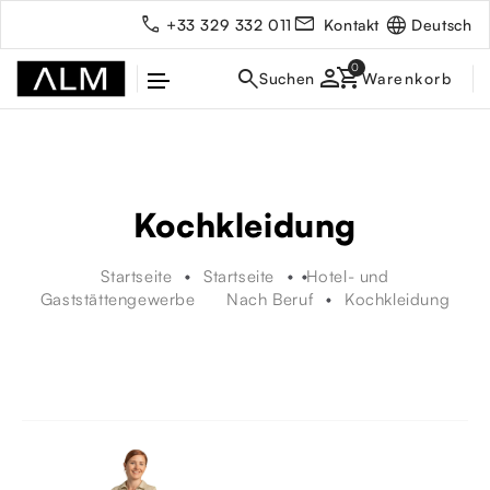
Deutsch
+33 329 332 011
Kontakt
person
Kochkleidung
Startseite
Startseite
Hotel- und
Gaststättengewerbe
Nach Beruf
Kochkleidung
rbe