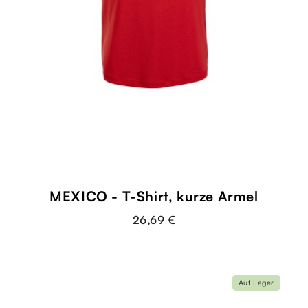
shopping_cart
MEXICO - T-Shirt, kurze Ärmel
26,69 €
Auf Lager