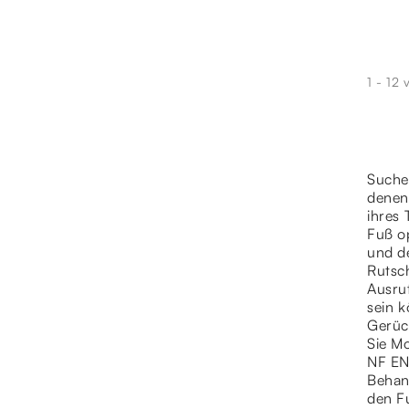
1 - 12 
Suchen
denen
ihres
Fuß o
und de
Rutsch
Ausru
sein 
Gerüch
Sie Mo
NF EN
Behand
den Fu