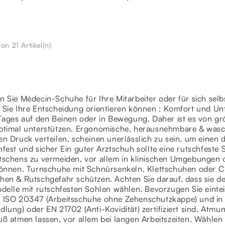
von 21 Artikel(n)
 Sie Médecin-Schuhe für Ihre Mitarbeiter oder für sich selb
 Sie Ihre Entscheidung orientieren können : Komfort und Unt
 Tages auf den Beinen oder in Bewegung. Daher ist es von g
ptimal unterstützen. Ergonomische, herausnehmbare & wasc
n Druck verteilen, scheinen unerlässlich zu sein, um einen
fest und sicher Ein guter Arztschuh sollte eine rutschfeste
tschens zu vermeiden, vor allem in klinischen Umgebungen 
können. Turnschuhe mit Schnürsenkeln, Klettschuhen oder Cl
en & Rutschgefahr schützen. Achten Sie darauf, dass sie de
delle mit rutschfesten Sohlen wählen. Bevorzugen Sie einte
 ISO 20347 (Arbeitsschuhe ohne Zehenschutzkappe) und in ei
lung) oder EN 21702 (Anti-Kovidität) zertifiziert sind. Atmun
ß atmen lassen, vor allem bei langen Arbeitszeiten. Wählen