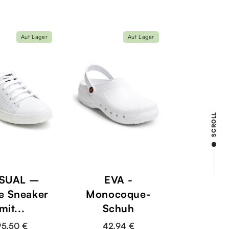
Auf Lager
Auf Lager
SCROLL
SUAL –
EVA -
e Sneaker
Monocoque-
mit...
Schuh
95,50 €
42,94 €