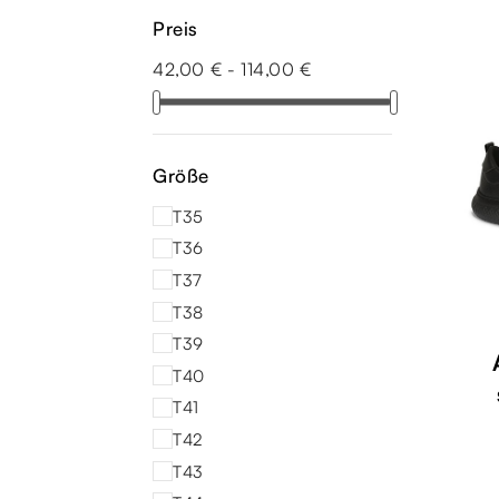
Preis
42,00 € - 114,00 €
Größe
T35
T36
T37
T38
T39
T40
T41
T42
T43