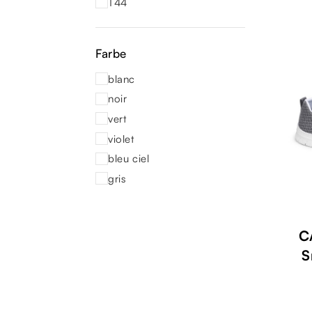
T44
Farbe
blanc
noir
vert
violet
bleu ciel
gris
C
S