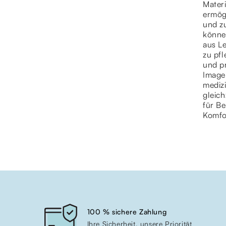
Mater
ermög
und zu
könne
aus Le
zu pfl
und pr
Image
medizi
gleic
für Be
Komfo
100 % sichere Zahlung
Ihre Sicherheit, unsere Priorität