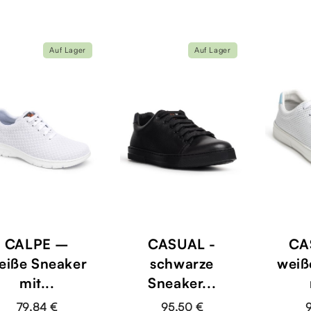
Auf Lager
Auf Lager
CALPE –
CASUAL -
CA
eiße Sneaker
schwarze
weiß
mit...
Sneaker...
79,84 €
95,50 €