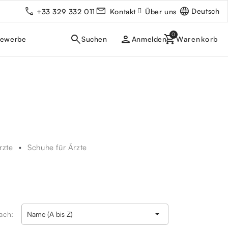
Deutsch
+33 329 332 011
Kontakt
Über uns
person
gewerbe
Anmelden
rzte
Schuhe für Ärzte

nach:
Name (A bis Z)