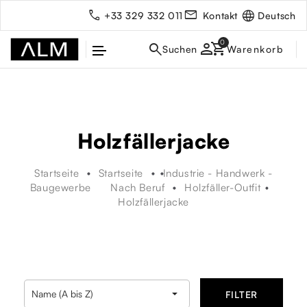
Deutsch
+33 329 332 011
Kontakt
person
Holzfällerjacke
Startseite
Startseite
Industrie - Handwerk -
Baugewerbe
Nach Beruf
Holzfäller-Outfit
Holzfällerjacke
rbe

Name (A bis Z)
FILTER