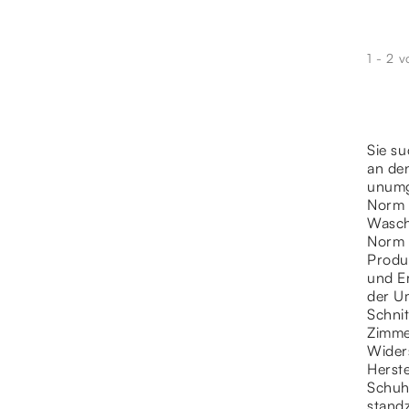
1 - 2 v
Sie su
an den
unumg
Norm 
Wasch
Norm 
Produ
und E
der U
Schni
Zimmer
Widers
Herst
Schuh
stand