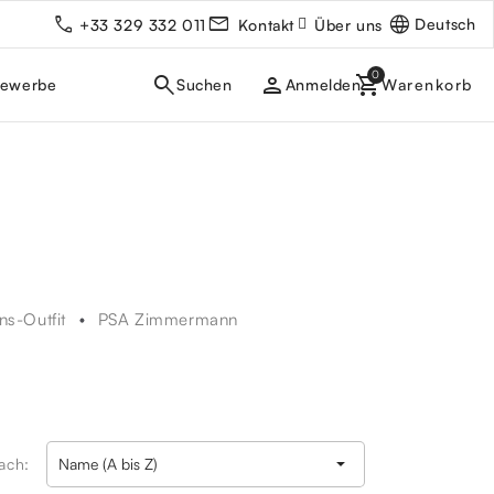
Deutsch
+33 329 332 011
Kontakt
Über uns
person
gewerbe
Anmelden
s-Outfit
PSA Zimmermann

nach:
Name (A bis Z)