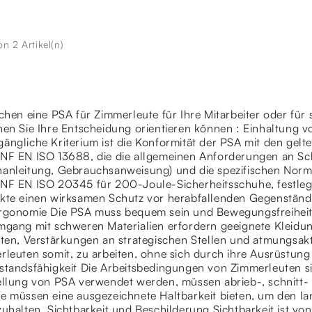
on 2 Artikel(n)
chen eine PSA für Zimmerleute für Ihre Mitarbeiter oder für 
en Sie Ihre Entscheidung orientieren können : Einhaltung v
ängliche Kriterium ist die Konformität der PSA mit den gelt
NF EN ISO 13688, die die allgemeinen Anforderungen an Sch
anleitung, Gebrauchsanweisung) und die spezifischen Norme
NF EN ISO 20345 für 200-Joule-Sicherheitsschuhe, festlegt.
kte einen wirksamen Schutz vor herabfallenden Gegenstände
rgonomie Die PSA muss bequem sein und Bewegungsfreiheit 
mgang mit schweren Materialien erfordern geeignete Kleidu
tten, Verstärkungen an strategischen Stellen und atmungsakt
leuten somit, zu arbeiten, ohne sich durch ihre Ausrüstung
tandsfähigkeit Die Arbeitsbedingungen von Zimmerleuten sind
ellung von PSA verwendet werden, müssen abrieb-, schnitt- 
e müssen eine ausgezeichnete Haltbarkeit bieten, um den la
zuhalten. Sichtbarkeit und Beschilderung Sichtbarkeit ist v