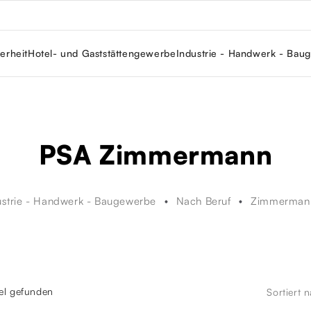
erheit
Hotel- und Gaststättengewerbe
Industrie - Handwerk - Bau
PSA Zimmermann
ustrie - Handwerk - Baugewerbe
Nach Beruf
Zimmermann
kel gefunden
Sortiert 