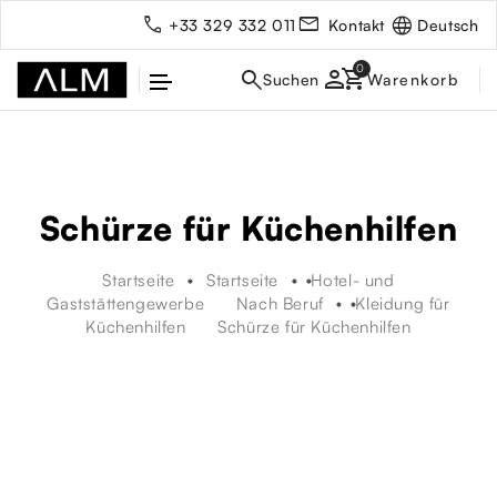
Deutsch
+33 329 332 011
Kontakt
person
Schürze für Küchenhilfen
Startseite
Startseite
Hotel- und
Gaststättengewerbe
Nach Beruf
Kleidung für
Küchenhilfen
Schürze für Küchenhilfen
rbe