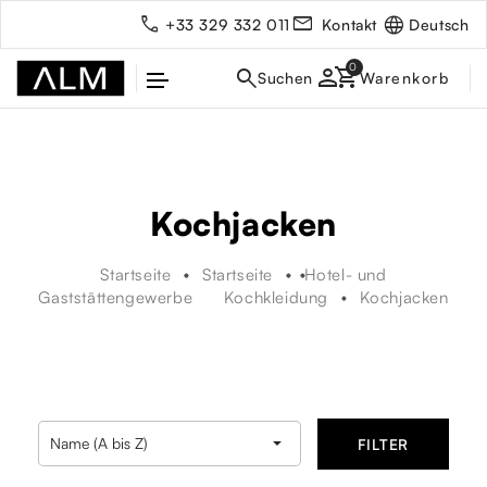
Deutsch
+33 329 332 011
Kontakt
person
Kochjacken
Startseite
Startseite
Hotel- und
Gaststättengewerbe
Kochkleidung
Kochjacken
rbe

Name (A bis Z)
FILTER