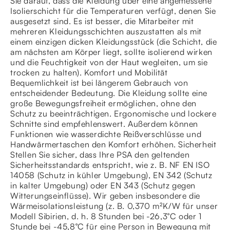
Sie darauf, dass die Kleidung über eine angemessene
Isolierschicht für die Temperaturen verfügt, denen Sie
ausgesetzt sind. Es ist besser, die Mitarbeiter mit
mehreren Kleidungsschichten auszustatten als mit
einem einzigen dicken Kleidungsstück (die Schicht, die
am nächsten am Körper liegt, sollte isolierend wirken
und die Feuchtigkeit von der Haut wegleiten, um sie
trocken zu halten). Komfort und Mobilität
Bequemlichkeit ist bei längerem Gebrauch von
entscheidender Bedeutung. Die Kleidung sollte eine
große Bewegungsfreiheit ermöglichen, ohne den
Schutz zu beeinträchtigen. Ergonomische und lockere
Schnitte sind empfehlenswert. Außerdem können
Funktionen wie wasserdichte Reißverschlüsse und
Handwärmertaschen den Komfort erhöhen. Sicherheit
Stellen Sie sicher, dass Ihre PSA den geltenden
Sicherheitsstandards entspricht, wie z. B. NF EN ISO
14058 (Schutz in kühler Umgebung), EN 342 (Schutz
in kalter Umgebung) oder EN 343 (Schutz gegen
Witterungseinflüsse). Wir geben insbesondere die
Wärmeisolationsleistung (z. B. 0,370 m²K/W für unser
Modell Sibirien, d. h. 8 Stunden bei -26,3°C oder 1
Stunde bei -45,8°C für eine Person in Bewegung mit