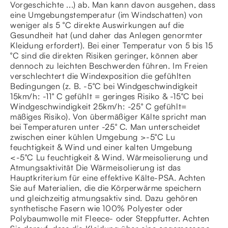
Vorgeschichte ...) ab. Man kann davon ausgehen, dass
eine Umgebungstemperatur (im Windschatten) von
weniger als 5 °C direkte Auswirkungen auf die
Gesundheit hat (und daher das Anlegen genormter
Kleidung erfordert). Bei einer Temperatur von 5 bis 15
°C sind die direkten Risiken geringer, können aber
dennoch zu leichten Beschwerden führen. Im Freien
verschlechtert die Windexposition die gefühlten
Bedingungen (z. B. -5°C bei Windgeschwindigkeit
15km/h: -11° C gefühlt = geringes Risiko & -15°C bei
Windgeschwindigkeit 25km/h: -25° C gefühlt=
mäßiges Risiko). Von übermäßiger Kälte spricht man
bei Temperaturen unter -25° C. Man unterscheidet
zwischen einer kühlen Umgebung >-5°C Lu
feuchtigkeit & Wind und einer kalten Umgebung
<-5°C Lu feuchtigkeit & Wind. Wärmeisolierung und
Atmungsaktivität Die Wärmeisolierung ist das
Hauptkriterium für eine effektive Kälte-PSA. Achten
Sie auf Materialien, die die Körperwärme speichern
und gleichzeitig atmungsaktiv sind. Dazu gehören
synthetische Fasern wie 100% Polyester oder
Polybaumwolle mit Fleece- oder Steppfutter. Achten