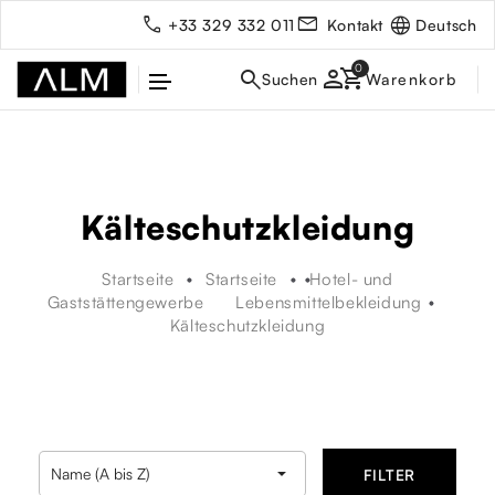
Deutsch
+33 329 332 011
Kontakt
person
Kälteschutzkleidung
Startseite
Startseite
Hotel- und
Gaststättengewerbe
Lebensmittelbekleidung
Kälteschutzkleidung
rbe

Name (A bis Z)
FILTER