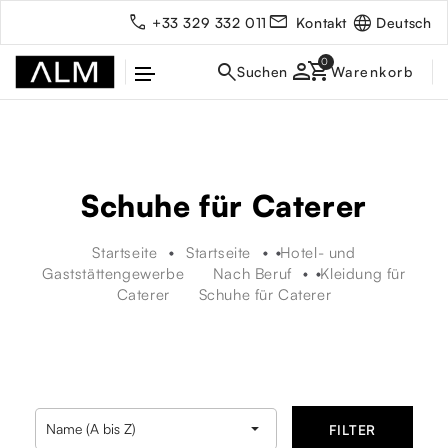
Deutsch
+33 329 332 011
Kontakt
person
Schuhe für Caterer
Startseite
Startseite
Hotel- und
Gaststättengewerbe
Nach Beruf
Kleidung für
Caterer
Schuhe für Caterer
rbe

Name (A bis Z)
FILTER