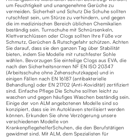
um Feuchtigkeit und unangenehme Gerüche zu
vermeiden. Sicherheit und Schutz Die Schuhe sollten
rutschfest sein, um Stürze zu verhindern, und gegen
die im medizinischen Bereich üblichen Chemikalien
beständig sein. Turnschuhe mit Schnürsenkeln,
Klettverschlüssen oder Clogs sollten Ihre Füße vor
Schmutz, Gerüchen & Rutschgefahr schützen. Achten
Sie darauf, dass sie den ganzen Tag über Stabilität
bieten, indem Sie Modelle mit rutschfester Sohle
wählen. Bevorzugen Sie einteilige Clogs aus EVA, die
nach den Sicherheitsnormen NF EN ISO 20347
(Arbeitsschuhe ohne Zehenschutzkappe) und in
einigen Fällen nach EN 16187 (antibakterielle
Behandlung) oder EN 21702 (Anti-Kovidität) zertifiziert
sind. Einfache Pflege Die Schuhe sollten leicht zu
waschen und gegen häufiges Waschen beständig sein.
Einige der von ALM angebotenen Modelle sind so
konzipiert, dass sie im Autoklaven sterilisiert werden
können. Erkunden Sie ohne Verzögerung unsere
verschiedenen Modelle von
KrankenpflegehelferSchuhen, die den Berufstätigen
gewidmet sind. Mit ALM, dem Spezialisten für