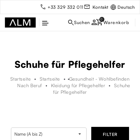
Deutsch
+33 329 332 011
Kontakt
person
Schuhe für Pflegehelfer
Startseite
Startseite
Gesundheit - Wohlbefinden
Nach Beruf
Kleidung für Pflegehelfer
Schuhe
für Pflegehelfer
rbe

Name (A bis Z)
FILTER