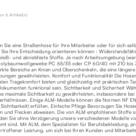
on 6 Artikel(n)
 Sie eine Straßenhose für Ihre Mitarbeiter oder für sich sel
Sie Ihre Entscheidung orientieren können : Widerstandsfähig
leiß- und abriebfeste Stoffe. Je nach Arbeitsumgebung (warm
olybaumwollgewebe PC 65/35 oder CP 60/40 mit 210 bis 31
ärkte Bereiche an Knien und Oberschenkeln, die eine länger
ungen gewährleisten. Komfort und Funktionalität Die Hosen
alen Tragekomfort bieten und gleichzeitig mit praktischen
okumenten funktional sein. Sichtbarkeit und Sicherheit Wähl
e maximale Sichtbarkeit zu gewährleisten, insbesondere bei 
verhältnissen. Einige ALM-Modelle können die Normen NF EN
Sichtbarkeit) erfüllen. Einfache Pflege Bevorzugen Sie Hose
n und Flecken abweisen. Die von ALM empfohlenen Stoffe sind
den Sie ohne Verzögerung unsere verschiedenen Modelle von 
mt sind. Mit ALM, dem Spezialisten für Berufsbekleidung, p
rtroffener Leistung, um sich bei Ihren Kunden und Mitarbeit