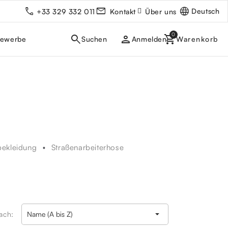
Deutsch
+33 329 332 011
Kontakt
Über uns
person
gewerbe
Anmelden
bekleidung
Straßenarbeiterhose

nach:
Name (A bis Z)