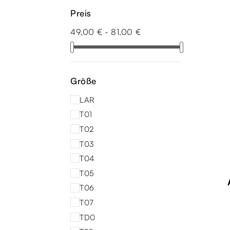
Preis
49,00 € - 81,00 €
Größe
LAR
T01
T02
T03
T04
T05
T06
T07
TD0