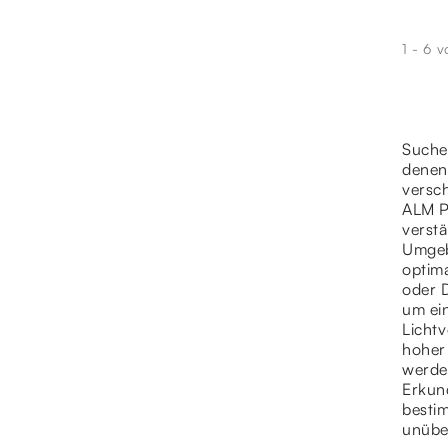
1 - 6 v
Suchen
denen 
versch
ALM P
verst
Umgeb
optim
oder D
um ein
Licht
hoher 
werde
Erkun
bestim
unübe