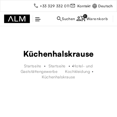
Deutsch
+33 329 332 011
Kontakt
person
Küchenhalskrause
Startseite
Startseite
Hotel- und
Gaststättengewerbe
Kochkleidung
Küchenhalskrause
rbe