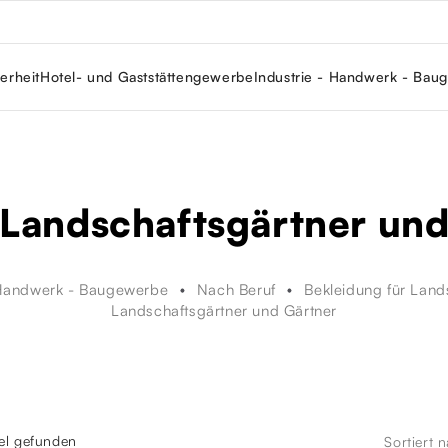
erheit
Hotel- und Gaststättengewerbe
Industrie - Handwerk - Bau
 Landschaftsgärtner un
 Handwerk - Baugewerbe
Nach Beruf
Bekleidung für Land
Landschaftsgärtner und Gärtner
kel gefunden
Sortiert 