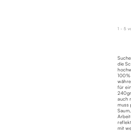
1 - 5 v
Suchen
die S
hochw
100% 
währe
für ei
240gr
auch 
muss p
Saum,
Arbeit
refle
mit we