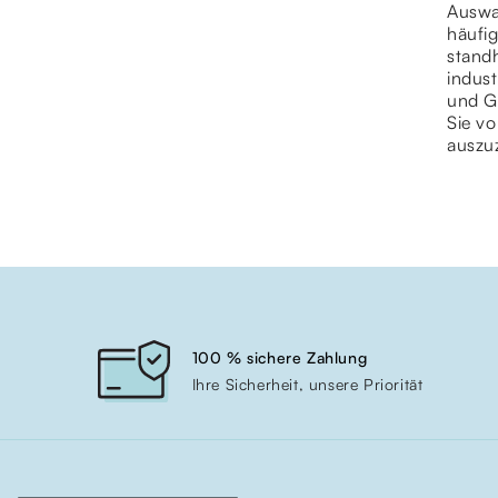
Auswah
häufi
standh
indus
und Gä
Sie v
auszu
100 % sichere Zahlung
Ihre Sicherheit, unsere Priorität