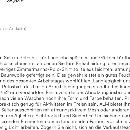
38,53 €
on 5 Artikel(n)
 Sie ein Poloshirt für Landscha sgärtner und Gärtner für Ihre
chlüsselelemente, an denen Sie Ihre Entscheidung orientiere
ertiges Zimmermanns-Polo-Shirt sollte aus leichten, atmun
Baumwolle gefertigt sein. Dies gewährleistet ein gutes Feuc
nd des gesamten Arbeitstages wohlfühlen. Langlebigkeit und
n Poloshirt, das harten Arbeitsbedingungen standhalten kan
/m2 und verstärkten Einsätzen, die der Abnutzung insbeson
nach vielen Wäschen noch ihre Form und Farbe behalten. Pr
raktisch genug für Aktivitäten im Freien sein. ALM bietet I
 Seitenausschnitten mit atmungsaktivem Mesh oder anderen
en ermöglichen. Sichtbarkeit und Sicherheit Um sicher zu arb
ktierenden Elementen oder in leuchtenden Farben, vor allem
nig Licht arbeiten. Zögern Sie nicht, sich an die Verkaufst