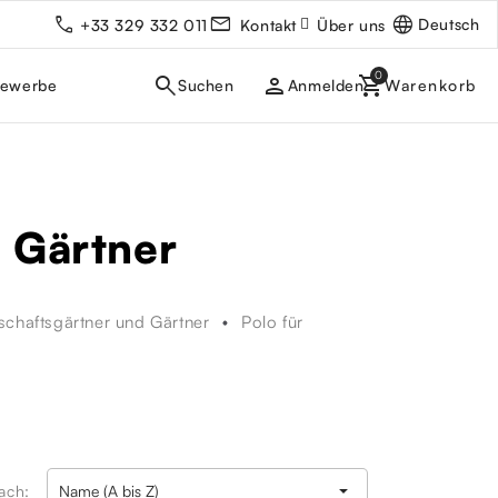
Deutsch
+33 329 332 011
Kontakt
Über uns
person
gewerbe
Anmelden
d Gärtner
schaftsgärtner und Gärtner
Polo für

nach:
Name (A bis Z)