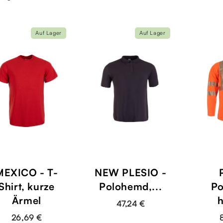
Auf Lager
Auf Lager
shopping_cart
MEXICO - T-
NEW PLESIO -
Shirt, kurze
Polohemd,...
Po
Ärmel
h
47,24 €
26,69 €