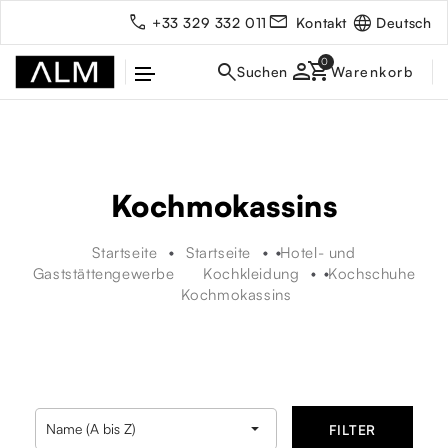
Deutsch
+33 329 332 011
Kontakt
person
Kochmokassins
Startseite
Startseite
Hotel- und
Gaststättengewerbe
Kochkleidung
Kochschuhe
Kochmokassins
rbe

Name (A bis Z)
FILTER