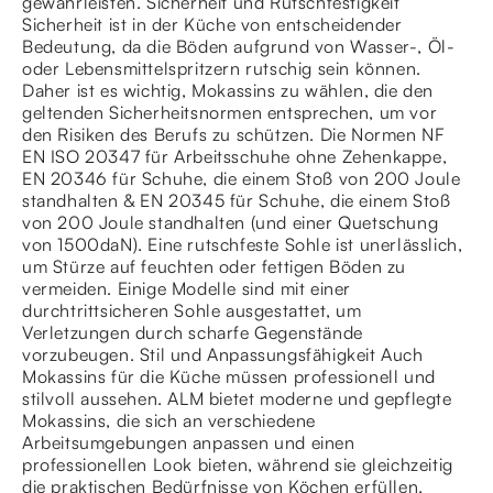
gewährleisten. Sicherheit und Rutschfestigkeit
Sicherheit ist in der Küche von entscheidender
Bedeutung, da die Böden aufgrund von Wasser-, Öl-
oder Lebensmittelspritzern rutschig sein können.
Daher ist es wichtig, Mokassins zu wählen, die den
geltenden Sicherheitsnormen entsprechen, um vor
den Risiken des Berufs zu schützen. Die Normen NF
EN ISO 20347 für Arbeitsschuhe ohne Zehenkappe,
EN 20346 für Schuhe, die einem Stoß von 200 Joule
standhalten & EN 20345 für Schuhe, die einem Stoß
von 200 Joule standhalten (und einer Quetschung
von 1500daN). Eine rutschfeste Sohle ist unerlässlich,
um Stürze auf feuchten oder fettigen Böden zu
vermeiden. Einige Modelle sind mit einer
durchtrittsicheren Sohle ausgestattet, um
Verletzungen durch scharfe Gegenstände
vorzubeugen. Stil und Anpassungsfähigkeit Auch
Mokassins für die Küche müssen professionell und
stilvoll aussehen. ALM bietet moderne und gepflegte
Mokassins, die sich an verschiedene
Arbeitsumgebungen anpassen und einen
professionellen Look bieten, während sie gleichzeitig
die praktischen Bedürfnisse von Köchen erfüllen.