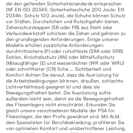
die den geltenden Sicherheitsstandards entsprechen
(NF EN ISO 20345: Sicherheitsschuhe 200 Joule: EN
20346: Schutz 100 Joule), die Schuhe können Schutz
vor Stößen, Durchstichen und Rutschgefahr bieten.
Zehenschutzkappen (SB oder PB) aus Stahl oder
Verbundwerkstoff schützen die Zehen und gehören zu
den grundlegenden Anforderungen. Einige unserer
Modelle erfüllen zusätzliche Anforderungen:
durchtrittsichere (P) oder rutschfeste (SRA oder SRB)
Sohlen, Knöchelschutz (AN) oder Mittelfußschutz
(M)saugfähiger (E) und wasserdichter (WR oder WRU)
oder schnittfester (CR) Scha ... Sichtbarkeit und
Komfort Achten Sie darauf, dass die Ausrüstung für
die Arbeitsbedingungen (drinnen, draußen, schlechte
Lichtverhältnisse) geeignet ist und dass sie
Bewegungsfreiheit bietet. Die Ausrüstung sollte
außerdem leicht sein, damit sie die Bewegungsfreiheit
des Fliesenlegers nicht einschränkt. Erkunden Sie
gleich unsere verschiedenen Modelle der PSA für
Fliesenleger, die den Profis gewidmet sind. Mit ALM,
dem Spezialisten für Berufsbekleidung, profitieren Sie
von optimalem Komfort und unübertroffener Leistung,