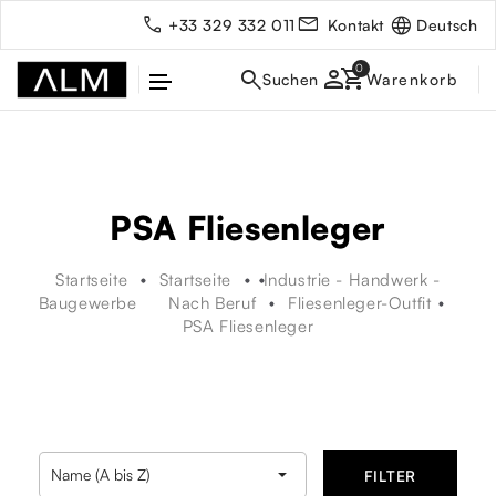
Deutsch
+33 329 332 011
Kontakt
person
PSA Fliesenleger
Startseite
Startseite
Industrie - Handwerk -
Baugewerbe
Nach Beruf
Fliesenleger-Outfit
PSA Fliesenleger
rbe

Name (A bis Z)
FILTER