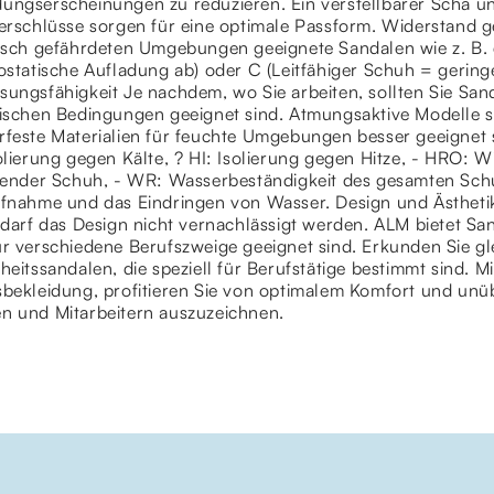
ungserscheinungen zu reduzieren. Ein verstellbarer Scha un
erschlüsse sorgen für eine optimale Passform. Widerstand g
isch gefährdeten Umgebungen geeignete Sandalen wie z. B. de
ostatische Aufladung ab) oder C (Leitfähiger Schuh = gering
ungsfähigkeit Je nachdem, wo Sie arbeiten, sollten Sie Sand
tischen Bedingungen geeignet sind. Atmungsaktive Modelle 
feste Materialien für feuchte Umgebungen besser geeignet sin
olierung gegen Kälte, ? HI: Isolierung gegen Hitze, - HRO: W
erender Schuh, - WR: Wasserbeständigkeit des gesamten Sc
ufnahme und das Eindringen von Wasser. Design und Ästhetik 
 darf das Design nicht vernachlässigt werden. ALM bietet San
ür verschiedene Berufszweige geeignet sind. Erkunden Sie g
heitssandalen, die speziell für Berufstätige bestimmt sind. M
bekleidung, profitieren Sie von optimalem Komfort und unüb
n und Mitarbeitern auszuzeichnen.