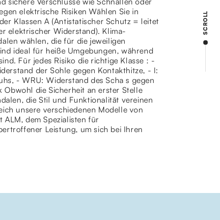
d sichere Verschlüsse wie Schnallen oder
egen elektrische Risiken Wählen Sie in
SCROLL
r Klassen A (Antistatischer Schutz = leitet
er elektrischer Widerstand). Klima-
alen wählen, die für die jeweiligen
sind ideal für heiße Umgebungen, während
d. Für jedes Risiko die richtige Klasse : -
iderstand der Sohle gegen Kontakthitze, - I:
huhs, - WRU: Widerstand des Scha s gegen
Obwohl die Sicherheit an erster Stelle
dalen, die Stil und Funktionalität vereinen
leich unsere verschiedenen Modelle von
it ALM, dem Spezialisten für
ertroffener Leistung, um sich bei Ihren