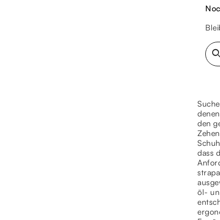
Noc
Ble
sear
Suchen
denen
den g
Zehen
Schuh
dass 
Anford
strapa
ausgew
öl- u
entsch
ergon