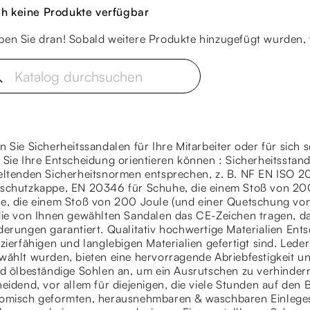
h keine Produkte verfügbar
iben Sie dran! Sobald weitere Produkte hinzugefügt wurden, 
ch
 Sie Sicherheitssandalen für Ihre Mitarbeiter oder für sich s
 Sie Ihre Entscheidung orientieren können : Sicherheitssta
eltenden Sicherheitsnormen entsprechen, z. B. NF EN ISO 2
schutzkappe, EN 20346 für Schuhe, die einem Stoß von 200
e, die einem Stoß von 200 Joule (und einer Quetschung von
die von Ihnen gewählten Sandalen das CE-Zeichen tragen, da
erungen garantiert. Qualitativ hochwertige Materialien Ents
zierfähigen und langlebigen Materialien gefertigt sind. Lede
ählt wurden, bieten eine hervorragende Abriebfestigkeit un
nd ölbeständige Sohlen an, um ein Ausrutschen zu verhinder
eidend, vor allem für diejenigen, die viele Stunden auf den
omisch geformten, herausnehmbaren & waschbaren Einleg