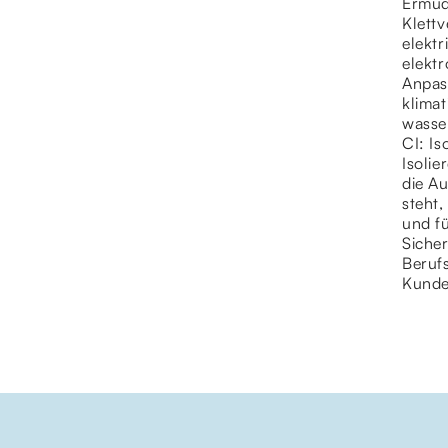
Ermüd
Klettv
elektr
elektr
Anpass
klima
wasser
CI: Is
Isoli
die A
steht,
und f
Sicher
Berufs
Kunde