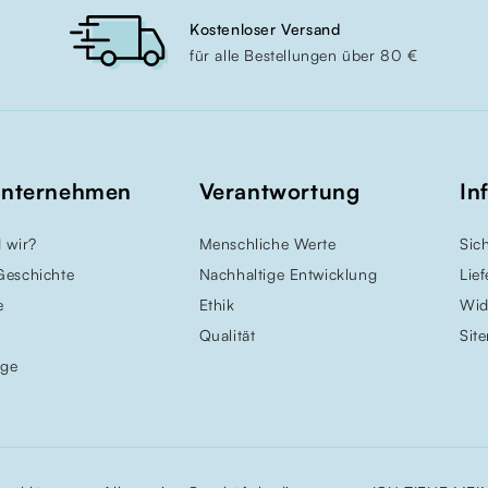
Kostenloser Versand
für alle Bestellungen über 80 €
Unternehmen
Verantwortung
In
 wir?
Menschliche Werte
Sic
Geschichte
Nachhaltige Entwicklung
Lie
e
Ethik
Wid
Qualität
Sit
uge