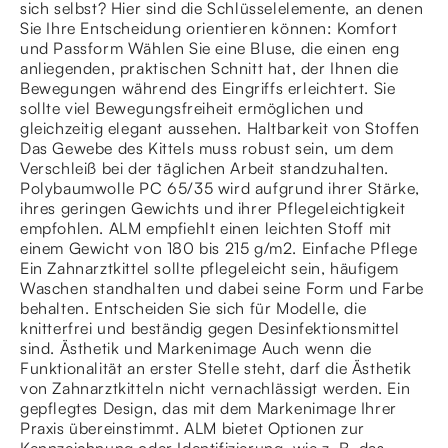
sich selbst? Hier sind die Schlüsselelemente, an denen
Sie Ihre Entscheidung orientieren können: Komfort
und Passform Wählen Sie eine Bluse, die einen eng
anliegenden, praktischen Schnitt hat, der Ihnen die
Bewegungen während des Eingriffs erleichtert. Sie
sollte viel Bewegungsfreiheit ermöglichen und
gleichzeitig elegant aussehen. Haltbarkeit von Stoffen
Das Gewebe des Kittels muss robust sein, um dem
Verschleiß bei der täglichen Arbeit standzuhalten.
Polybaumwolle PC 65/35 wird aufgrund ihrer Stärke,
ihres geringen Gewichts und ihrer Pflegeleichtigkeit
empfohlen. ALM empfiehlt einen leichten Stoff mit
einem Gewicht von 180 bis 215 g/m2. Einfache Pflege
Ein Zahnarztkittel sollte pflegeleicht sein, häufigem
Waschen standhalten und dabei seine Form und Farbe
behalten. Entscheiden Sie sich für Modelle, die
knitterfrei und beständig gegen Desinfektionsmittel
sind. Ästhetik und Markenimage Auch wenn die
Funktionalität an erster Stelle steht, darf die Ästhetik
von Zahnarztkitteln nicht vernachlässigt werden. Ein
gepflegtes Design, das mit dem Markenimage Ihrer
Praxis übereinstimmt. ALM bietet Optionen zur
Kennzeichnung oder Identifizierung, wie z. B. das