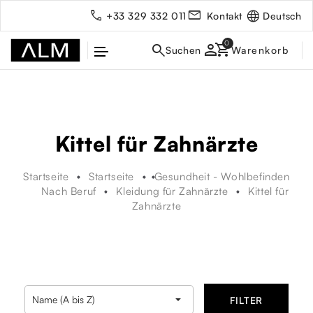
Deutsch
+33 329 332 011
Kontakt
person
Kittel für Zahnärzte
Startseite
Startseite
Gesundheit - Wohlbefinden
Nach Beruf
Kleidung für Zahnärzte
Kittel für
Zahnärzte
rbe

Name (A bis Z)
FILTER