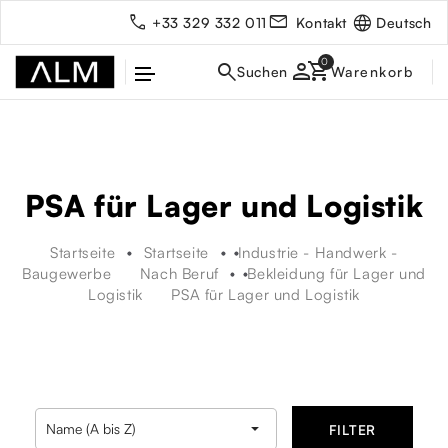
Deutsch
+33 329 332 011
Kontakt
person
PSA für Lager und Logistik
Startseite
Startseite
Industrie - Handwerk -
Baugewerbe
Nach Beruf
Bekleidung für Lager und
Logistik
PSA für Lager und Logistik
rbe

Name (A bis Z)
FILTER