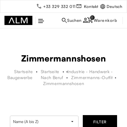
Deutsch
+33 329 332 011
Kontakt
person
Zimmermannshosen
Startseite
Startseite
Industrie - Handwerk -
Baugewerbe
Nach Beruf
Zimmermanns-Outfit
Zimmermannshosen
rbe

Name (A bis Z)
FILTER