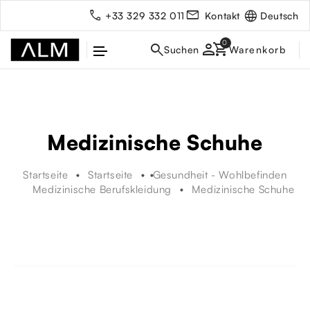
Deutsch
+33 329 332 011
Kontakt
person
Medizinische Schuhe
Startseite
Startseite
Gesundheit - Wohlbefinden
Medizinische Berufskleidung
Medizinische Schuhe
rbe