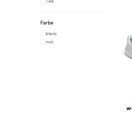
T44
Farbe
blanc
noir
w