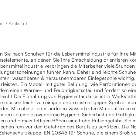
on 7 Artikel(n)
 Sie nach Schuhen für die Lebensmittelindustrie für Ihre Mita
sselelemente, an denen Sie Ihre Entscheidung orientieren k
bensmittelindustrie verbringen die Mitarbeiter viele Stunden
ungserscheinungen führen kann. Daher sind leichte Schuhe
mten, waschbaren & herausnehmbaren Einlegesohle wichtig,
leisten. Ein Modell mit guter Belü ung, wie Perforationen 
dem einen Wärme- und Feuchtigkeitsstau und fördert so eine
eleicht Die Einhaltung von Hygienestandards ist in Werkstät
 müssen leicht zu reinigen und resistent gegen Spritzer von
eder, Mikrofaser oder anderen wasserfesten Materialien erm
ieren so eine einwandfreie Hygiene. Sicherheit und Griffigke
ten und o mals fettigen Böden eine hohe Rutschgefahr. Sie
rechen, um vor den Gefahren des Berufs zu schützen. Die 
Zehenschutzkappe, EN 20346 für Schuhe, die einem Stoß v