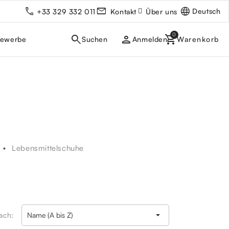
Deutsch
+33 329 332 011
Kontakt
Über uns
person
gewerbe
Anmelden
Lebensmittelschuhe

nach:
Name (A bis Z)