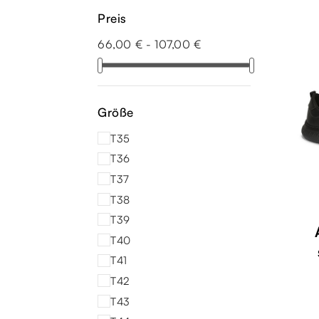
Preis
66,00 € - 107,00 €
Größe
T35
T36
T37
T38
T39
T40
T41
T42
T43