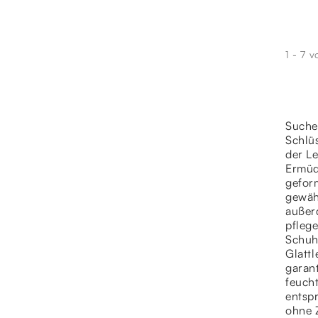
1 - 7 v
Suchen
Schlü
der Le
Ermüd
gefor
gewähr
außer
pfleg
Schuhe
Glattl
garant
feuch
entsp
ohne 