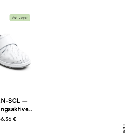
Auf Lager
AN-SCL –
ngsaktive...
66,36 €
SCROLL