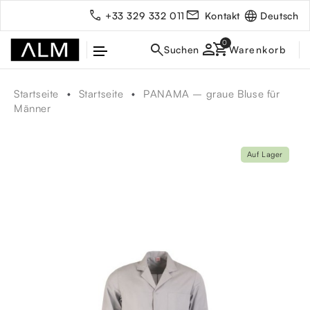
Deutsch
+33 329 332 011
Kontakt
person
Startseite
Startseite
PANAMA – graue Bluse für
Männer
Auf Lager
rbe