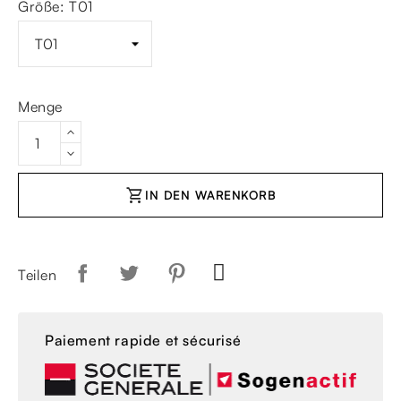
Größe: T01
Menge
shopping_cart
IN DEN WARENKORB
Teilen
Paiement rapide et sécurisé