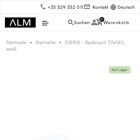
Deutsch
+33 329 332 011
Kontakt
person
Startseite
Startseite
OSIRIS - Badetuch 70x140,
weiß
Auf Lager
rbe