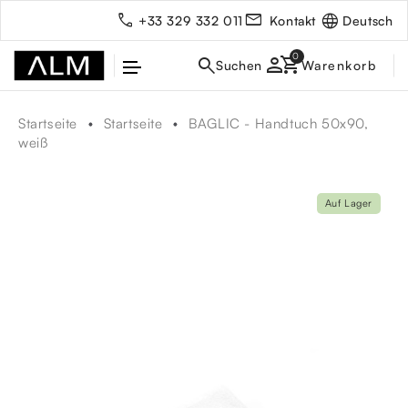
Deutsch
+33 329 332 011
Kontakt
person
Startseite
Startseite
BAGLIC - Handtuch 50x90,
weiß
Auf Lager
rbe