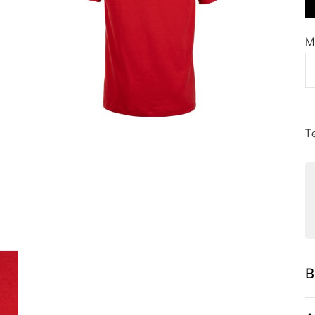
M
T
B