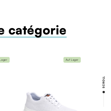
 catégorie
 Lager
Auf Lager
SCROLL