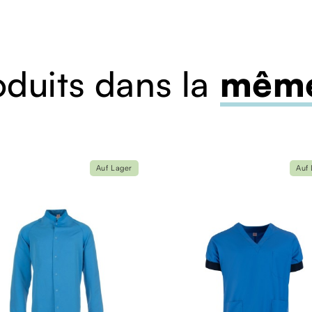
oduits dans la
même
Auf Lager
Auf