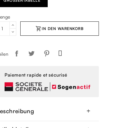
GRÖSSENTABELLE
enge
shopping_cart
IN DEN WARENKORB
eilen
Paiement rapide et sécurisé
eschreibung
add