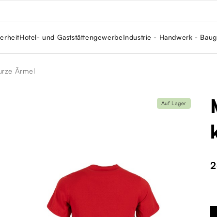
erheit
Hotel- und Gaststättengewerbe
Industrie - Handwerk - Bau
urze Ärmel
Auf Lager
2