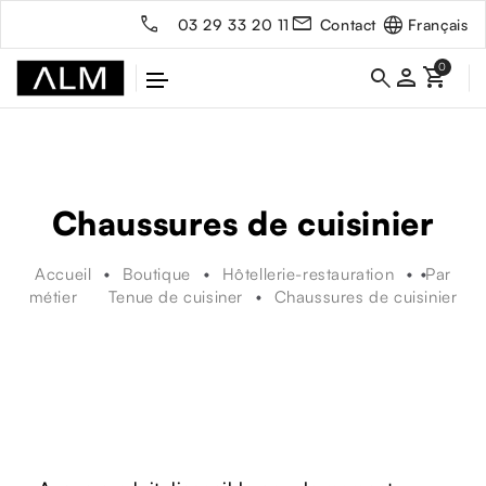
Français
03 29 33 20 11
Contact
person
Chaussures de cuisinier
Accueil
Boutique
Hôtellerie-restauration
Par
métier
Tenue de cuisiner
Chaussures de cuisinier