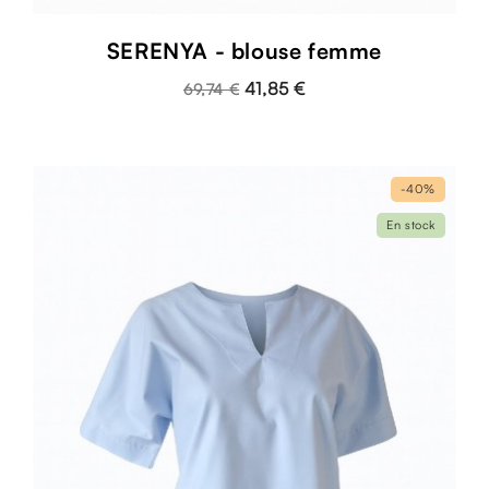
SERENYA - blouse femme
41,85 €
69,74 €
-40%
En stock