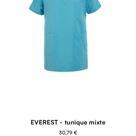
shopping_cart
EVEREST - tunique mixte
30,79 €