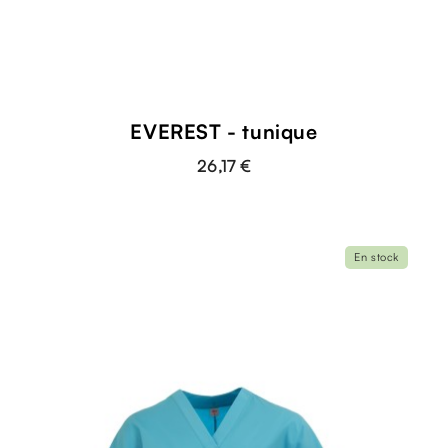
EVEREST - tunique
26,17 €
En stock