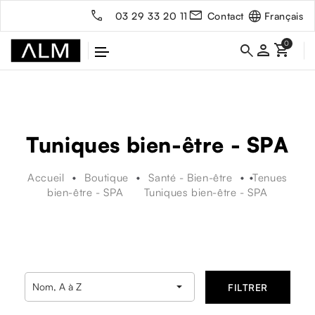
Français
03 29 33 20 11
Contact
person
Tuniques bien-être - SPA
Accueil
Boutique
Santé - Bien-être
Tenues
bien-être - SPA
Tuniques bien-être - SPA

Nom, A à Z
FILTRER