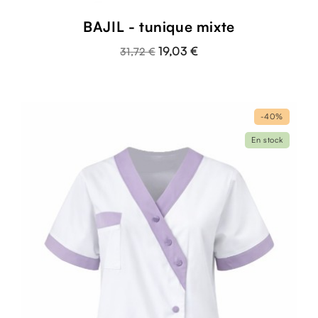
BAJIL - tunique mixte
19,03 €
31,72 €
-40%
En stock