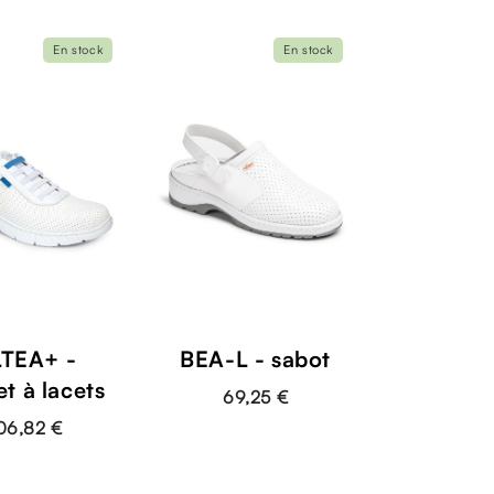
En stock
En stock
TEA+ -
BEA-L - sabot
t à lacets
69,25 €
06,82 €