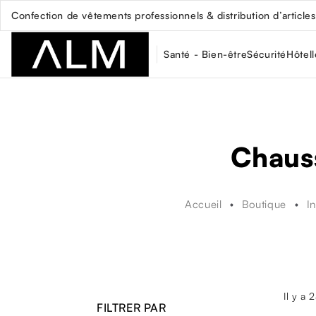
Confection de vêtements professionnels & distribution d’articles 
Santé - Bien-être
Sécurité
Hôtell
Chauss
Accueil
Boutique
I
Il y a 
FILTRER PAR