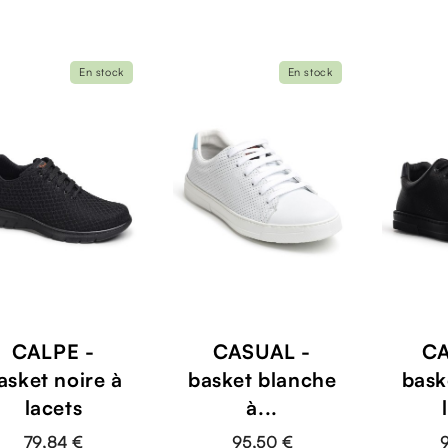
En stock
En stock
CALPE -
CASUAL -
CA
asket noire à
basket blanche
bask
lacets
à...
79,84 €
95,50 €