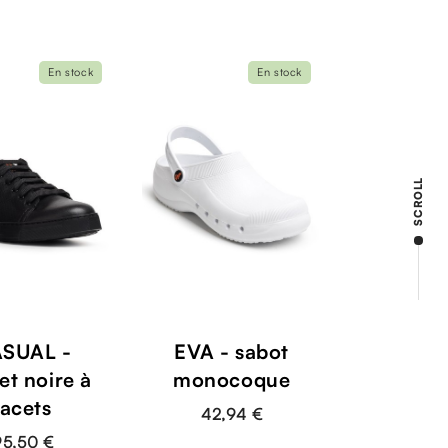
En stock
En stock
SCROLL
SUAL -
EVA - sabot
et noire à
monocoque
lacets
42,94 €
95,50 €