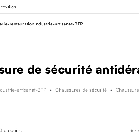
textiles
erie-restauration
Industrie-artisanat-BTP
ure de sécurité antidé
ndustrie-artisanat-BTP
Chaussures de sécurité
Chaussure 
23 produits.
Trier 