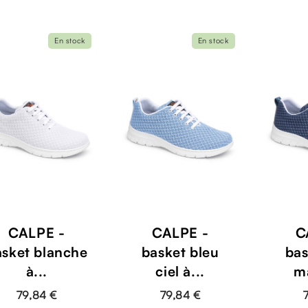
En stock
En stock
CALPE -
CALPE -
C
asket blanche
basket bleu
bas
à...
ciel à...
ma
79,84 €
79,84 €