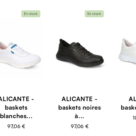
En stock
En stock
ALICANTE -
ALICANTE -
AL
baskets
baskets noires
baske
blanches...
à...
1
97,06 €
97,06 €