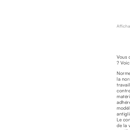
Afficha
Vous 
? Voic
Normes
la no
travai
contr
matéri
adhére
modèl
antigl
Le con
de la 