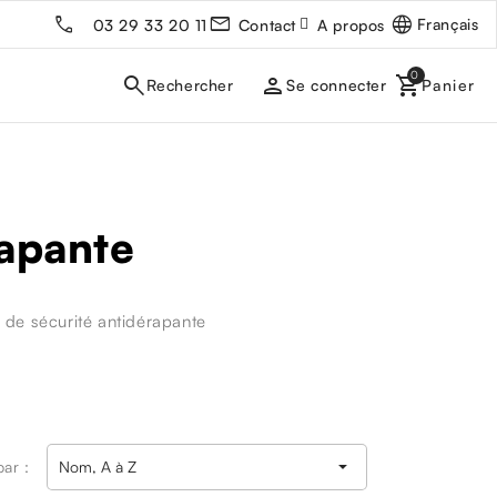
Français
03 29 33 20 11
Contact
A propos
person
Se connecter
rapante
de sécurité antidérapante

par :
Nom, A à Z