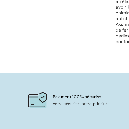
amélio
avoir 
chimiq
antist
Assure
de fer
dédiés
confor
Paiement 100% sécurisé
Votre sécurité, notre priorité