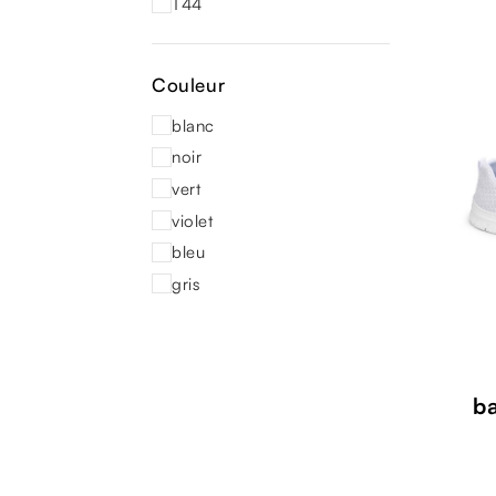
T44
Couleur
blanc
noir
vert
violet
bleu
gris
b