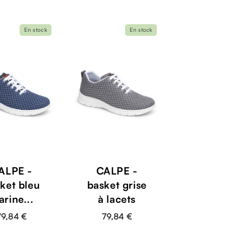
En stock
En stock
ALPE -
CALPE -
ket bleu
basket grise
rine...
à lacets
79,84 €
79,84 €