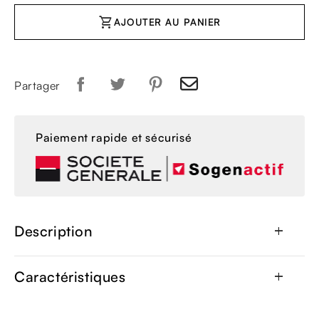
shopping_cart
AJOUTER AU PANIER
Partager
Paiement rapide et sécurisé
Description
add
Caractéristiques
add