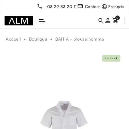
Français
03 29 33 20 11
Contact
person
Accueil
Boutique
BAHIA - blouse homme
En stock