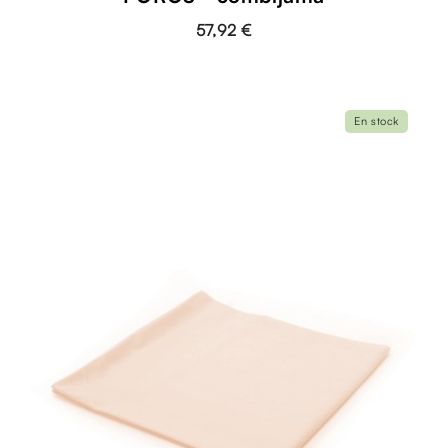
57,92 €
En stock