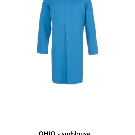
OHIO - surblouse...