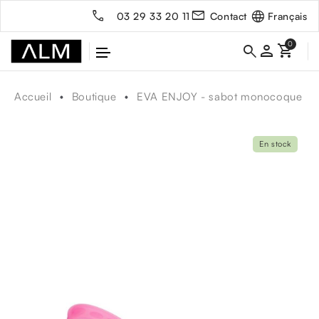
Français
03 29 33 20 11
Contact
person
Accueil
Boutique
EVA ENJOY - sabot monocoque
En stock