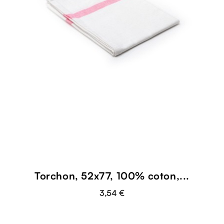
shopping_cart
Torchon, 52x77, 100% coton,...
3,54 €