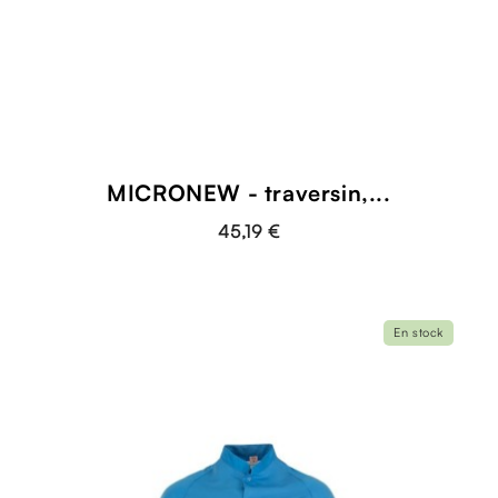
MICRONEW - traversin,...
45,19 €
En stock