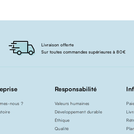
Livraison offerte
Sur toutes commandes supérieures à 80€
reprise
Responsabilité
In
mes-nous ?
Valeurs humaines
Pai
stoire
Développement durable
Liv
Éthique
Rét
Qualité
Pla