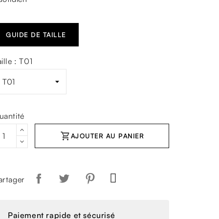
GUIDE DE TAILLE
ille : T01
uantité
shopping_cart
AJOUTER AU PANIER
artager
Paiement rapide et sécurisé