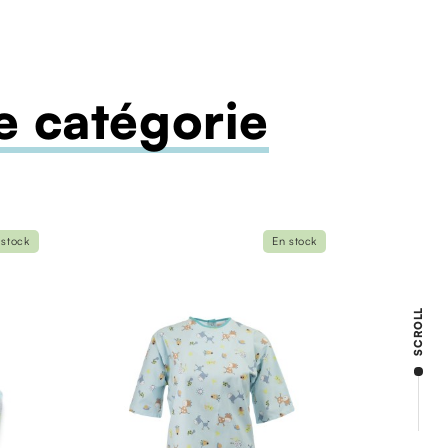
 catégorie
 stock
En stock
SCROLL