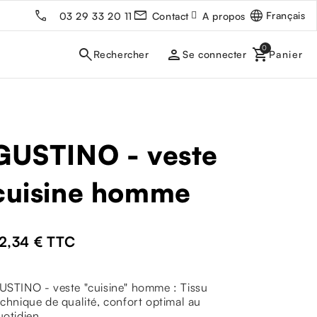
Français
03 29 33 20 11
Contact
A propos
person
Se connecter
GUSTINO - veste
cuisine homme
2,34 €
TTC
USTINO - veste "cuisine" homme : Tissu
echnique de qualité, confort optimal au
uotidien