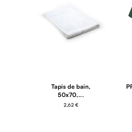
Tapis de bain,
P
50x70,...
2,62 €