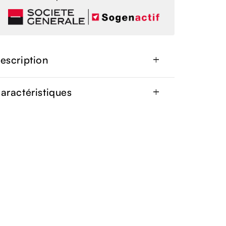
escription
add
aractéristiques
add