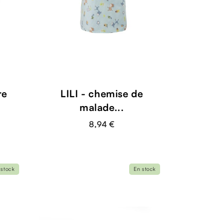
re
LILI - chemise de
malade...
8,94 €
 stock
En stock