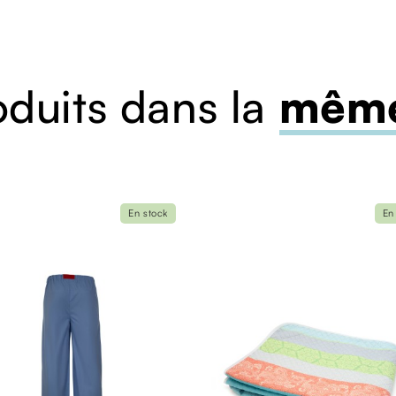
oduits dans la
même
En stock
En