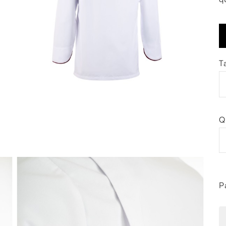
Ta
Q
P