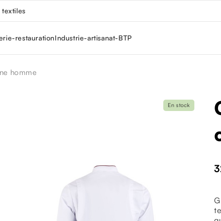
textiles
erie-restauration
Industrie-artisanat-BTP
sine homme
En stock
3
G
t
q