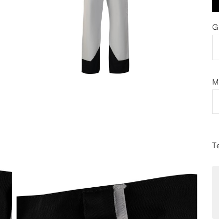
G
M
T