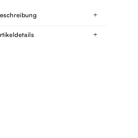
eschreibung
add
rtikeldetails
add