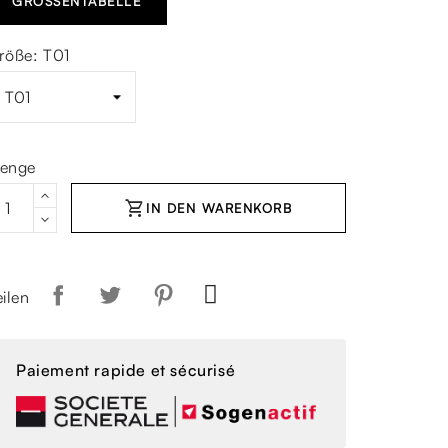
GRÖSSENTABELLE
röße: T01
enge
shopping_cart
IN DEN WARENKORB
eilen
Paiement rapide et sécurisé