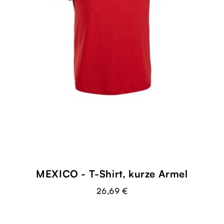
shopping_cart
MEXICO - T-Shirt, kurze Ärmel
26,69 €