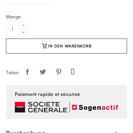
Menge
shopping_cart
IN DEN WARENKORB
Teilen
Paiement rapide et sécurisé