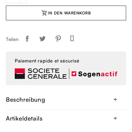
shopping_cart
IN DEN WARENKORB
Teilen
Paiement rapide et sécurisé
Beschreibung
add
Artikeldetails
add