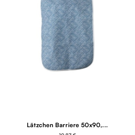
shopping_cart
Lätzchen Barriere 50x90,...