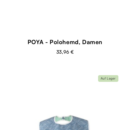
shopping_cart
POYA - Polohemd, Damen
33,96 €
Auf Lager