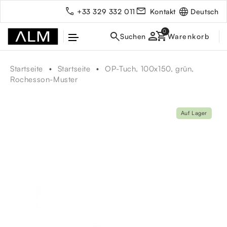
Deutsch
+33 329 332 011
Kontakt
person
Startseite
Startseite
OP-Tuch, 100x150, grün,
Rochesson-Muster
Auf Lager
rbe