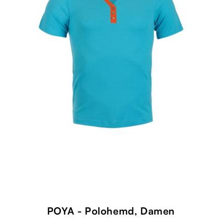
shopping_cart
POYA - Polohemd, Damen