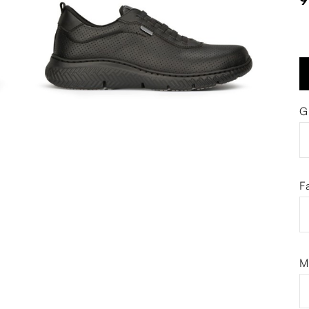
G
F
M