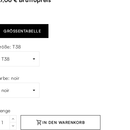
GRÖSSENTABELLE
röße: T38
arbe: noir
enge
shopping_cart
IN DEN WARENKORB