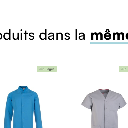
oduits dans la
même
Auf Lager
Auf