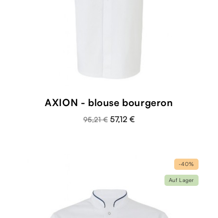
AXION - blouse bourgeron
57,12 €
95,21 €
-40%
Auf Lager