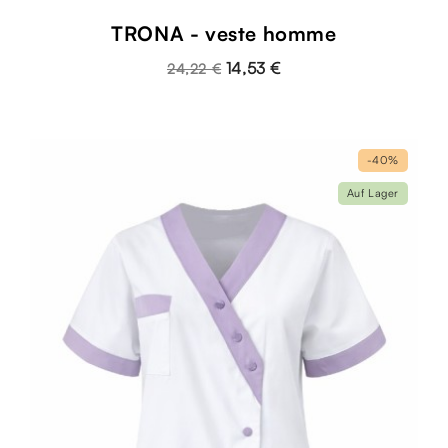
TRONA - veste homme
14,53 €
24,22 €
-40%
Auf Lager