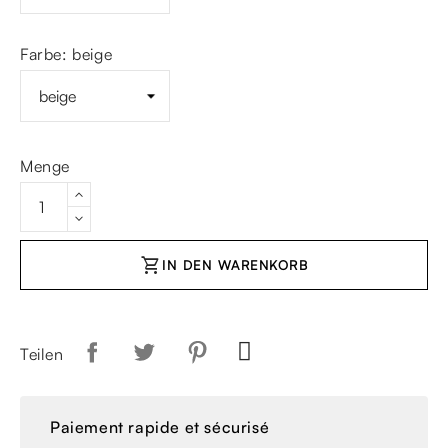
Farbe: beige
Menge
shopping_cart
IN DEN WARENKORB
Teilen
Paiement rapide et sécurisé