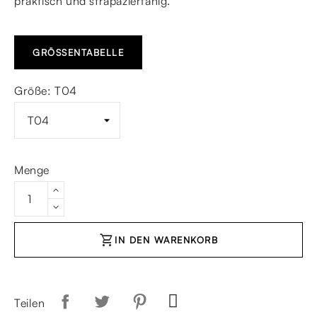
praktisch und strapazierfähig.
GRÖSSENTABELLE
Größe: T04
Menge
shopping_cart
IN DEN WARENKORB
Teilen