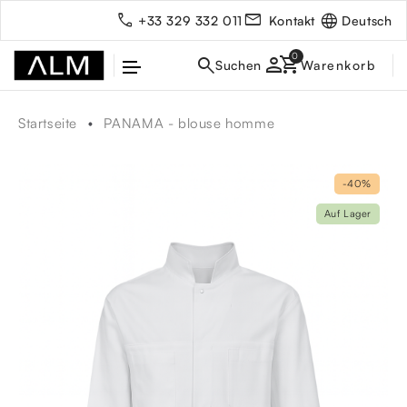
Deutsch
+33 329 332 011
Kontakt
person
Startseite
PANAMA - blouse homme
-40%
Auf Lager
rbe