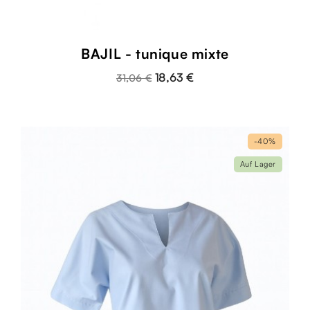
BAJIL - tunique mixte
18,63 €
31,06 €
-40%
Auf Lager