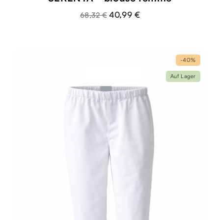
40,99 €
68,32 €
-40%
Auf Lager