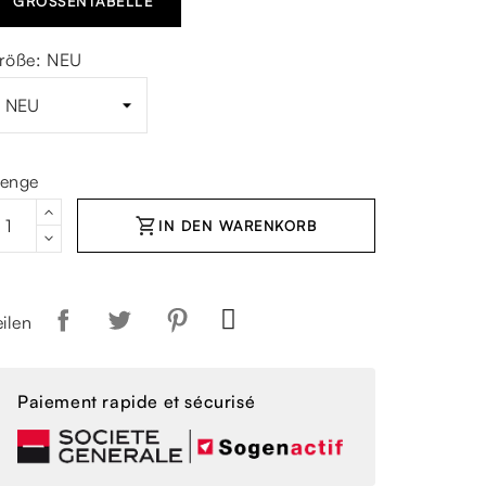
GRÖSSENTABELLE
röße: NEU
enge
shopping_cart
IN DEN WARENKORB
eilen
Paiement rapide et sécurisé