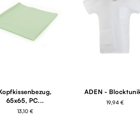
Kopfkissenbezug,
ADEN - Blocktuni
65x65, PC...
19,94 €
13,10 €