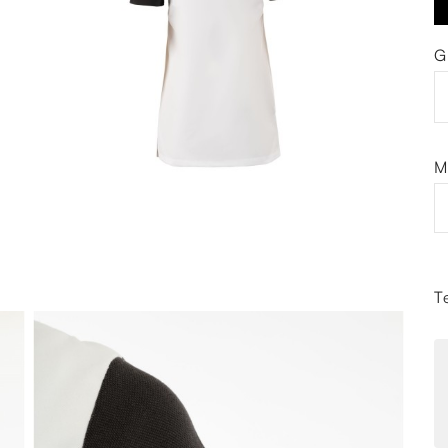
G
M
T