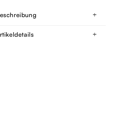
eschreibung
add
rtikeldetails
add