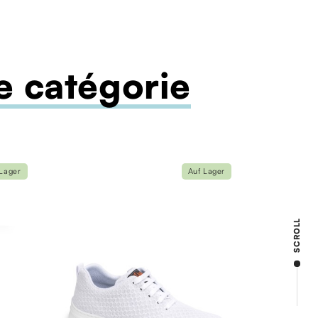
 catégorie
 Lager
Auf Lager
SCROLL